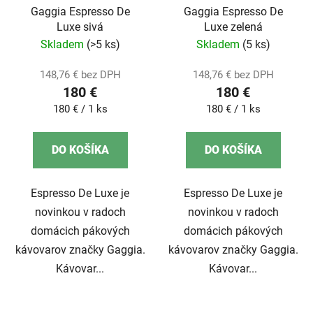
o
Gaggia Espresso De
Gaggia Espresso De
Luxe sivá
Luxe zelená
d
Skladem
(>5 ks)
Skladem
(5 ks)
u
k
148,76 € bez DPH
148,76 € bez DPH
t
180 €
180 €
o
Jednotková
Jednotková
180 € / 1 ks
180 € / 1 ks
v
cena:
cena:
DO KOŠÍKA
DO KOŠÍKA
Espresso De Luxe je
Espresso De Luxe je
novinkou v radoch
novinkou v radoch
domácich pákových
domácich pákových
kávovarov značky Gaggia.
kávovarov značky Gaggia.
Kávovar...
Kávovar...