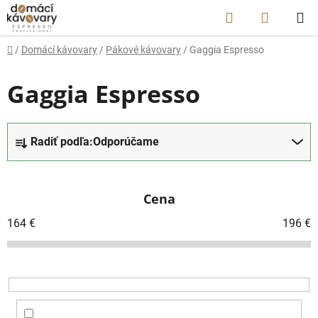
Prejsť
Hľadať
NÁKUP
na
obsah
KOŠÍK
Domov
/
Domácí kávovary
/
Pákové kávovary
/
Gaggia Espresso
Gaggia Espresso
R
Radiť podľa:
Odporúčame
a
d
e
Cena
n
i
164
€
196
€
e
p
r
o
d