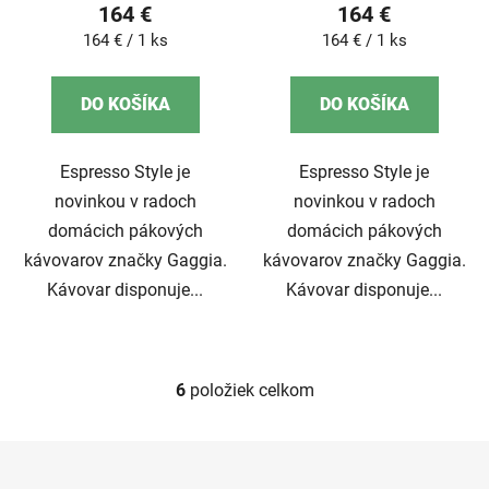
164 €
164 €
Jednotková
Jednotková
164 € / 1 ks
164 € / 1 ks
cena:
cena:
DO KOŠÍKA
DO KOŠÍKA
Espresso Style je
Espresso Style je
novinkou v radoch
novinkou v radoch
domácich pákových
domácich pákových
kávovarov značky Gaggia.
kávovarov značky Gaggia.
Kávovar disponuje...
Kávovar disponuje...
6
položiek celkom
O
v
l
Z
á
á