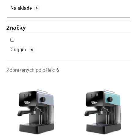
u
Na sklade
6
k
t
Značky
o
v
Gaggia
6
Zobrazených položiek:
6
V
ý
p
i
s
p
r