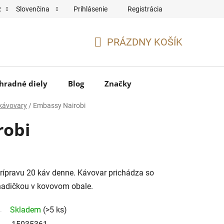
Prihlásenie
Registrácia
R
Slovenčina
PRÁZDNY KOŠÍK
NÁKUPNÝ
KOŠÍK
hradné diely
Blog
Značky
kávovary
/
Embassy Nairobi
robi
rípravu 20 káv denne. Kávovar prichádza so
hadičkou v kovovom obale.
Skladem
(>5 ks)