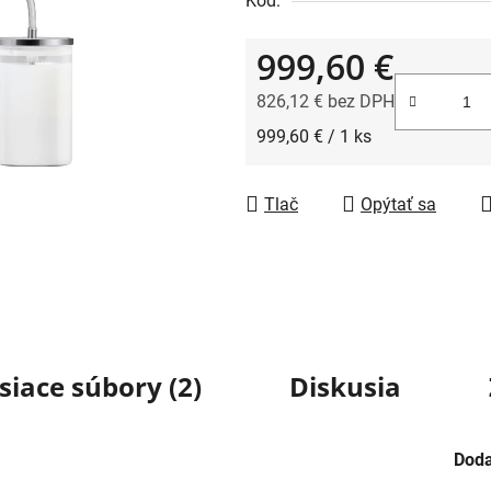
Kód:
999,60 €
826,12 € bez DPH
Jednotková cena:
999,60 € / 1 ks
Tlač
Opýtať sa
siace súbory (2)
Diskusia
Doda