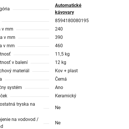
Automatické
gória
kávovary
8594180080195
a v mm
240
ka v mm
390
a v mm
460
tnosť
11,5 kg
nosť v balení
12 kg
chový materiál
Kov + plast
a
Černá
čny systém
Ano
ček
Keramický
statná tryska na
Ne
ojenie na vodovod /
Ne
ad