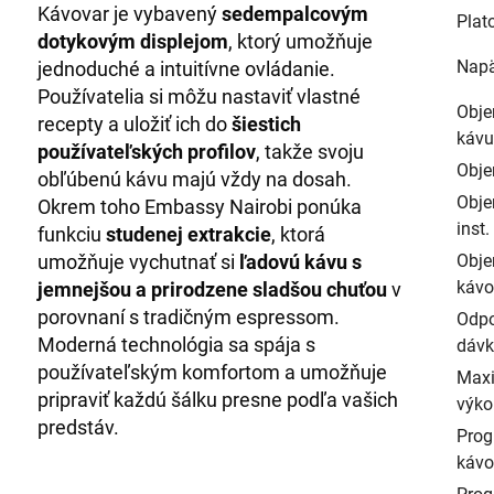
Kávovar je vybavený
sedempalcovým
Plat
dotykovým displejom
, ktorý umožňuje
Napä
jednoduché a intuitívne ovládanie.
Používatelia si môžu nastaviť vlastné
Obje
recepty a uložiť ich do
šiestich
kávu
používateľských profilov
, takže svoju
Obje
obľúbenú kávu majú vždy na dosah.
Obje
Okrem toho Embassy Nairobi ponúka
inst
funkciu
studenej extrakcie
, ktorá
umožňuje vychutnať si
ľadovú kávu s
Obje
kávo
jemnejšou a prirodzene sladšou chuťou
v
porovnaní s tradičným espressom.
Odpo
Moderná technológia sa spája s
dávk
používateľským komfortom a umožňuje
Maxi
pripraviť každú šálku presne podľa vašich
výko
predstáv.
Prog
kávo