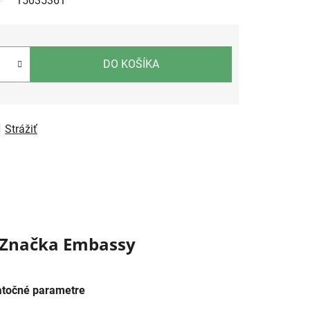
15035361
DO KOŠÍKA
Strážiť
Značka
Embassy
točné parametre