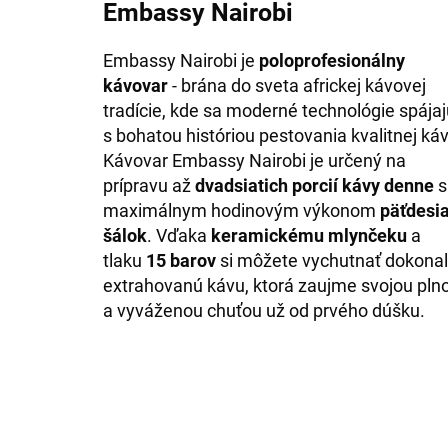
Embassy Nairobi
Embassy Nairobi je
poloprofesionálny
kávovar
- brána do sveta africkej kávovej
tradície, kde sa moderné technológie spájaj
s bohatou históriou pestovania kvalitnej káv
Kávovar Embassy Nairobi je určený na
prípravu až
dvadsiatich porcií kávy denne
s
maximálnym hodinovým výkonom
päťdesia
šálok
. Vďaka
keramickému mlynčeku
a
tlaku
15 barov
si môžete vychutnať dokona
extrahovanú kávu, ktorá zaujme svojou pln
a vyváženou chuťou už od prvého dúšku.