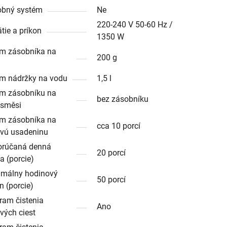
obný systém
Ne
220-240 V 50-60 Hz /
tie a príkon
1350 W
m zásobníka na
200 g
m nádržky na vodu
1,5 l
m zásobníku na
bez zásobníku
. směsi
m zásobníka na
cca 10 porcí
vú usadeninu
rúčaná denná
20 porcí
a (porcie)
málny hodinový
50 porcí
n (porcie)
ram čistenia
Ano
vých ciest