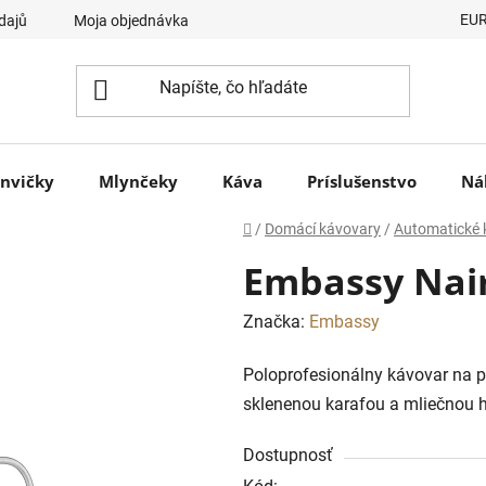
EU
dajů
Moja objednávka
nvičky
Mlynčeky
Káva
Príslušenstvo
Ná
Domov
/
Domácí kávovary
/
Automatické 
Embassy Nai
Značka:
Embassy
Poloprofesionálny kávovar na p
sklenenou karafou a mliečnou 
Dostupnosť