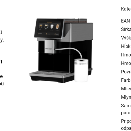
Kate
EAN
Šírk
ú
Výš
y.
Hĺbk
Hmo
t
Hmot
Povr
le
Farb
ou
Mlie
Mlyn
Samo
paru
Prip
odp