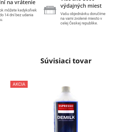
ní na vrátenie
výdajných miest
ok môžete kedykoľvek
Vašu objednávku doručíme
 do 14 dní bez udania
na vami zvolené miesto v
u.
celej Českej republike.
Súvisiaci tovar
AKCIA