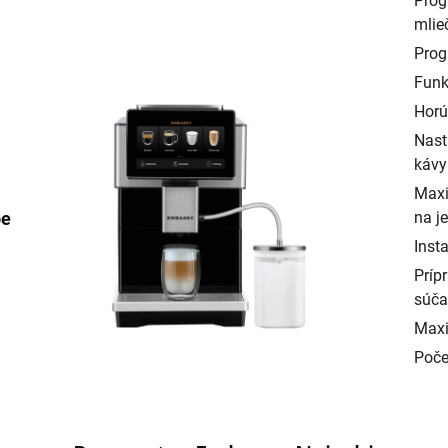
Prog
mlie
Prog
Funk
Horú
Nast
kávy
Maxi
na j
be
.
Inst
Príp
súča
Maxi
Poče