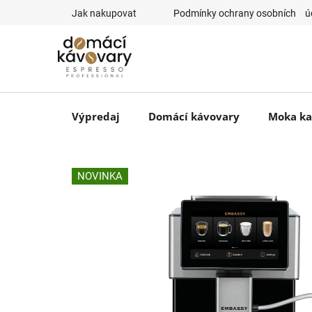
Prejsť
Jak nakupovat
⠀Podmínky ochrany osobních ⠀ú
na
obsah
Výpredaj
Domácí kávovary
Moka ka
NOVINKA