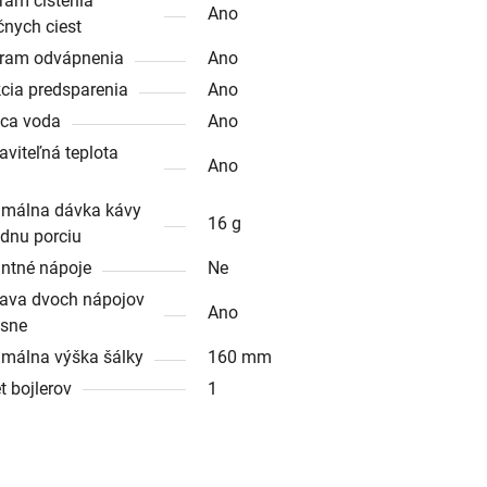
ram čistenia
Ano
čnych ciest
ram odvápnenia
Ano
cia predsparenia
Ano
ca voda
Ano
aviteľná teplota
Ano
málna dávka kávy
16 g
ednu porciu
antné nápoje
Ne
rava dvoch nápojov
Ano
sne
málna výška šálky
160 mm
t bojlerov
1