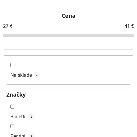
d
e
Cena
n
i
27
€
41
€
e
p
r
o
d
u
Na sklade
3
k
t
Značky
o
v
Bialetti
2
Pedrini
2