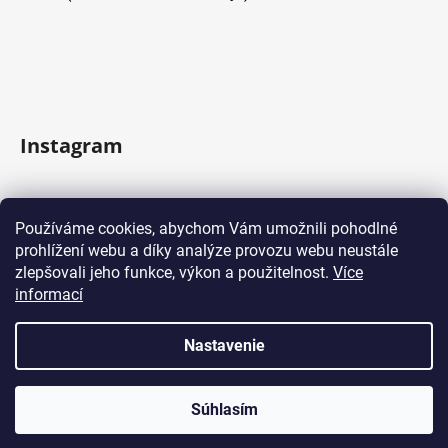
Instagram
Sledovať na Instagrame
Používáme cookies, abychom Vám umožnili pohodlné
prohlížení webu a díky analýze provozu webu neustále
Facebook
zlepšovali jeho funkce, výkon a použitelnost.
Více
informací
Nastavenie
Vytvoril Shoptet
Súhlasím
Copyright 2026
Domácí kávovary
. Všetky práva
vyhradené.