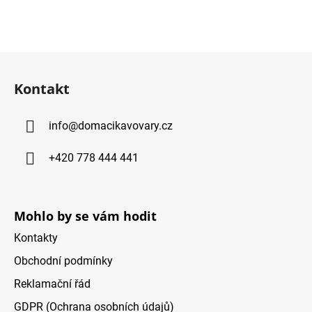
v
l
á
d
Z
a
á
c
Kontakt
p
i
ä
e
info
@
domacikavovary.cz
p
t
r
i
v
+420 778 444 441
e
k
y
v
Mohlo by se vám hodit
ý
p
Kontakty
i
Obchodní podmínky
s
u
Reklamační řád
GDPR (Ochrana osobních údajů)