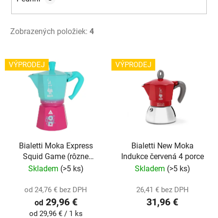
Zobrazených položiek:
4
V
VÝPRODEJ
VÝPRODEJ
ý
p
i
s
p
r
o
Bialetti Moka Express
Bialetti New Moka
Squid Game (rôzne
Indukce červená 4 porce
d
veľkosti)
Skladem
(>5 ks)
Skladem
(>5 ks)
u
k
od 24,76 € bez DPH
26,41 € bez DPH
t
29,96 €
31,96 €
od
o
Jednotková
od 29,96 € / 1 ks