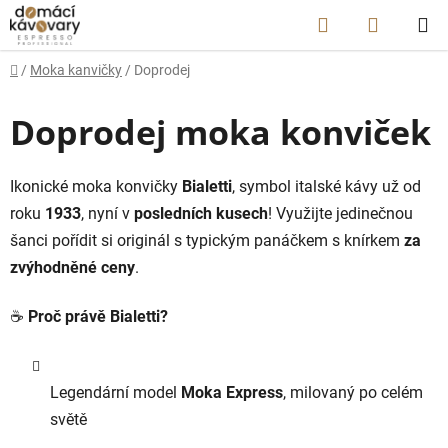
Prejsť
Hľadať
NÁKUP
na
obsah
KOŠÍK
Domov
/
Moka kanvičky
/
Doprodej
Doprodej moka konviček
Ikonické moka konvičky
Bialetti
, symbol italské kávy už od
roku
1933
, nyní v
posledních kusech
! Využijte jedinečnou
šanci pořídit si originál s typickým panáčkem s knírkem
za
zvýhodněné ceny
.
☕
Proč právě Bialetti?
Legendární model
Moka Express
, milovaný po celém
světě