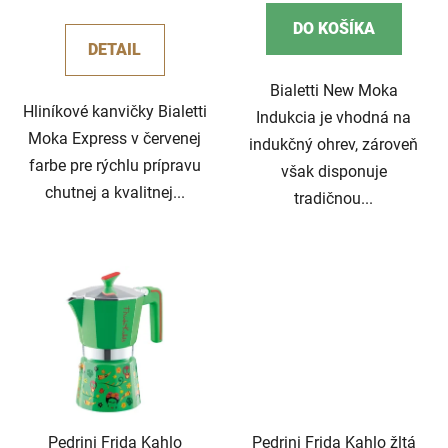
v
cena:
DO KOŠÍKA
DETAIL
Bialetti New Moka
Hliníkové kanvičky Bialetti
Indukcia je vhodná na
Moka Express v červenej
indukčný ohrev, zároveň
farbe pre rýchlu prípravu
však disponuje
chutnej a kvalitnej...
tradičnou...
Pedrini Frida Kahlo
Pedrini Frida Kahlo žltá