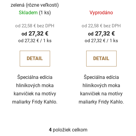
zelená (rôzne veľkosti)
Skladem
(1 ks)
Vyprodáno
od 22,58 € bez DPH
od 22,58 € bez DPH
27,32 €
27,32 €
od
od
Jednotková
Jednotková
od 27,32 € / 1 ks
od 27,32 € / 1 ks
cena:
cena:
DETAIL
DETAIL
Špeciálna edícia
Špeciálna edícia
hliníkových moka
hliníkových moka
kanvičiek na motívy
kanvičiek na motívy
maliarky Fridy Kahlo.
maliarky Fridy Kahlo.
4
položiek celkom
O