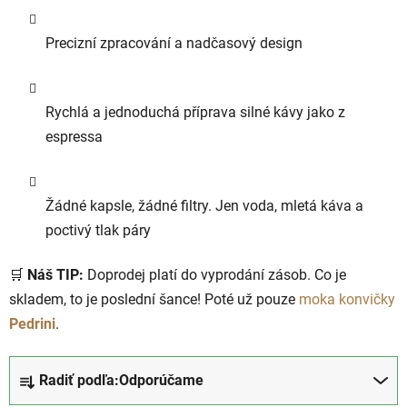
Precizní zpracování a nadčasový design
Rychlá a jednoduchá příprava silné kávy jako z
espressa
Žádné kapsle, žádné filtry. Jen voda, mletá káva a
poctivý tlak páry
🛒
Náš TIP:
Doprodej platí do vyprodání zásob. Co je
skladem, to je poslední šance! Poté už pouze
moka konvičky
Pedrini
.
R
Radiť podľa:
Odporúčame
a