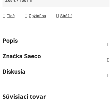
Jednotková cena:
3,68 € / 100 ml
Tlač
Opýtať sa
Strážiť
Popis
Značka
Saeco
Diskusia
Súvisiaci tovar