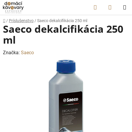
Prejsť
Hľadať
NÁKUP
na
obsah
KOŠÍK
Domov
/
Príslušenstvo
/
Saeco dekalcifikácia 250 ml
Saeco dekalcifikácia 250
ml
Značka:
Saeco