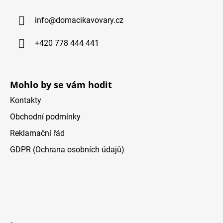
ä
info
@
domacikavovary.cz
t
i
+420 778 444 441
e
Mohlo by se vám hodit
Kontakty
Obchodní podmínky
Reklamační řád
GDPR (Ochrana osobních údajů)