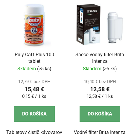
Puly Caff Plus 100
Saeco vodný filter Brita
tablet
Intenza
Skladem
(>5 ks)
Skladem
(>5 ks)
12,79 € bez DPH
10,40 € bez DPH
15,48 €
12,58 €
Jednotková
Jednotková
0,15 € / 1 ks
12,58 € / 1 ks
cena:
cena:
DO KOŠÍKA
DO KOŠÍKA
Tabletový čistič kávovarov
Vodný filter Brita Intenza