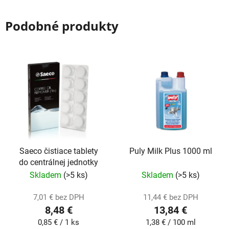
Podobné produkty
Saeco čistiace tablety
Puly Milk Plus 1000 ml
do centrálnej jednotky
Skladem
(>5 ks)
Skladem
(>5 ks)
7,01 € bez DPH
11,44 € bez DPH
8,48 €
13,84 €
Jednotková
Jednotková
0,85 € / 1 ks
1,38 € / 100 ml