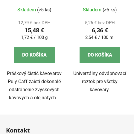
Skladem
(>5 ks)
Skladem
(>5 ks)
12,79 € bez DPH
5,26 € bez DPH
15,48 €
6,36 €
Jednotková
Jednotková
1,72 € / 100 g
2,54 € / 100 ml
cena:
cena:
DO KOŠÍKA
DO KOŠÍKA
Práškový čistič kávovarov
Univerzálny odvápňovací
Puly Caff zaistí dokonalé
roztok pre všetky
odstránenie zvyškových
kávovary.
kávových a olejnatých...
Z
á
Kontakt
p